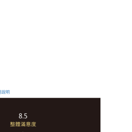
at
用說明