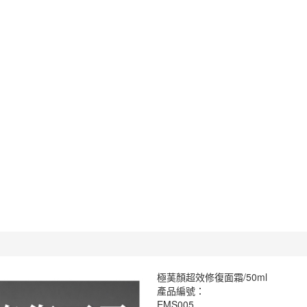
極䓺顏超效修復面霜/50ml
產品編號：
EMS005