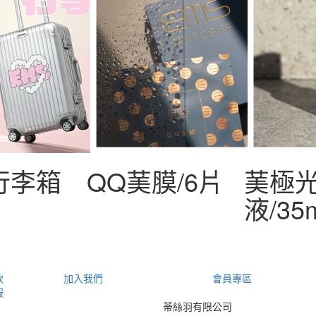
行李箱
QQ䓺膜/6片
䓺極
液/35
款
加入我們
會員專區
服
蒂絲羽有限公司