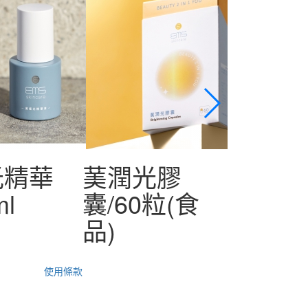
光精華
䓺潤光膠
䓺絲
ml
囊/60粒(食
離乳/3
品)
使用條款