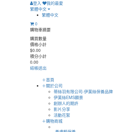
登入
我的最愛
繁體中文
繁體中文
0
購物車摘要
購買數量
價格小計
$0.00
積分小計
0.00
結帳送出
＋
首頁
＋
關於公司
蒂絲羽有限公司-伊䓺絲保養品牌
伊䓺絲EMS願景
創辦人的期許
影片分享
活動花絮
＋
購物商城
養膚輕保養